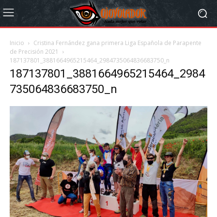
Inicio
Cristina Fernández gana primera Liga Española de Parapente
de Precisión 2021
187137801_3881664965215464_2984735064836683750_n
187137801_3881664965215464_2984
735064836683750_n