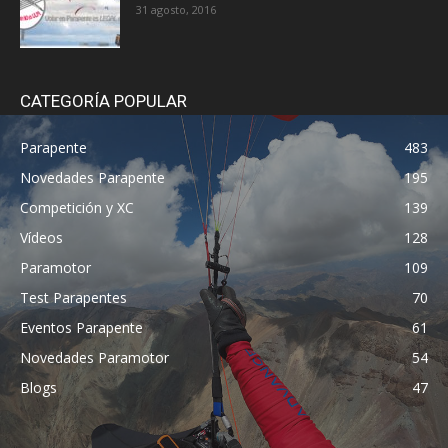
31 agosto, 2016
CATEGORÍA POPULAR
Parapente
483
Novedades Parapente
195
Competición y XC
139
Vídeos
128
Paramotor
109
Test Parapentes
70
Eventos Parapente
61
Novedades Paramotor
54
Blogs
47