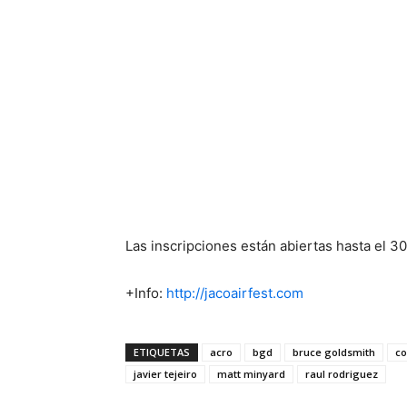
Las inscripciones están abiertas hasta el 30 
+Info:
http://jacoairfest.com
ETIQUETAS
acro
bgd
bruce goldsmith
co
javier tejeiro
matt minyard
raul rodriguez