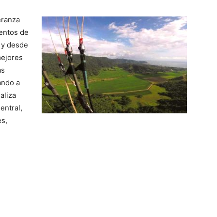
eranza
ventos de
 y desde
mejores
as
ando a
aliza
entral,
s,