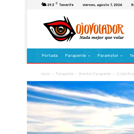
C
29.3
Tenerife
viernes, agosto 7, 2026
R
Portada
Parapente
Paramotor
Te
Inicio
Parapente
Eventos Parapente
Costa Rica