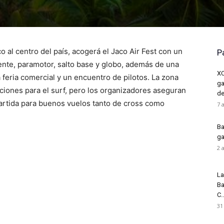
co al centro del país, acogerá el Jaco Air Fest con un
P
nte, paramotor, salto base y globo, además de una
XC
feria comercial y un encuentro de pilotos. La zona
ga
iones para el surf, pero los organizadores aseguran
de
artida para buenos vuelos tanto de cross como
7 
Ba
ga
2 
La
Ba
C..
31