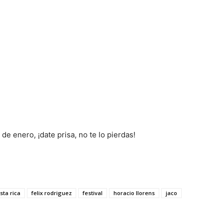
de enero, ¡date prisa, no te lo pierdas!
sta rica
felix rodriguez
festival
horacio llorens
jaco