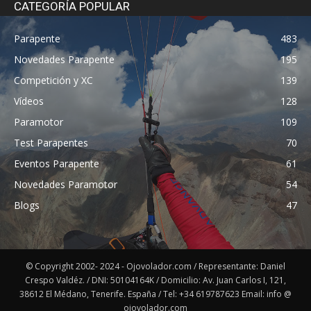
CATEGORÍA POPULAR
Parapente
483
Novedades Parapente
195
Competición y XC
139
Vídeos
128
Paramotor
109
Test Parapentes
70
Eventos Parapente
61
Novedades Paramotor
54
Blogs
47
© Copyright 2002- 2024 - Ojovolador.com / Representante: Daniel
Crespo Valdéz. / DNI: 50104164K / Domicilio: Av. Juan Carlos I, 121,
38612 El Médano, Tenerife. España / Tel: +34 619787623 Email: info @
ojovolador.com