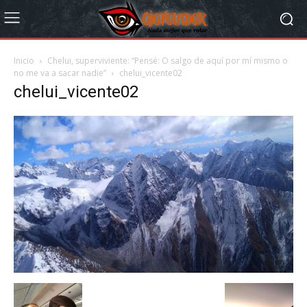
Inicio
Chelui, superviviente: “Pensé: O salgo de aquí por mí mismo o
no me va a sacar nadie”
chelui_vicente02
chelui_vicente02