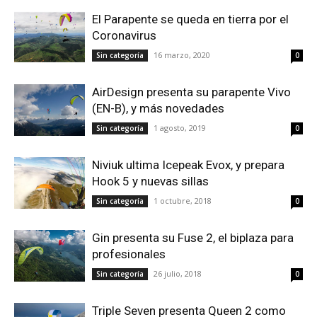
El Parapente se queda en tierra por el
Coronavirus
16 marzo, 2020
Sin categoría
0
AirDesign presenta su parapente Vivo
(EN-B), y más novedades
1 agosto, 2019
Sin categoría
0
Niviuk ultima Icepeak Evox, y prepara
Hook 5 y nuevas sillas
1 octubre, 2018
Sin categoría
0
Gin presenta su Fuse 2, el biplaza para
profesionales
26 julio, 2018
Sin categoría
0
Triple Seven presenta Queen 2 como