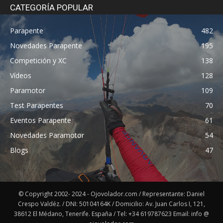
CATEGORÍA POPULAR
Parapente
482
Novedades Parapente
195
Competición y XC
138
Vídeos
128
Paramotor
109
Test Parapentes
70
Eventos Parapente
61
Novedades Paramotor
54
Blogs
47
© Copyright 2002- 2024 - Ojovolador.com / Representante: Daniel
Crespo Valdéz. / DNI: 50104164K / Domicilio: Av. Juan Carlos I, 121,
38612 El Médano, Tenerife. España / Tel: +34 619787623 Email: info @