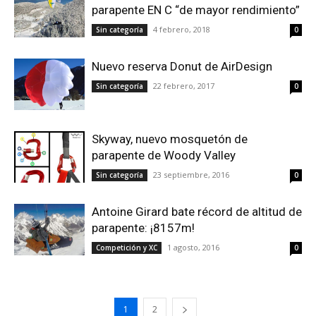
parapente EN C “de mayor rendimiento”
4 febrero, 2018
Sin categoría
0
Nuevo reserva Donut de AirDesign
22 febrero, 2017
Sin categoría
0
Skyway, nuevo mosquetón de
parapente de Woody Valley
23 septiembre, 2016
Sin categoría
0
Antoine Girard bate récord de altitud de
parapente: ¡8157m!
1 agosto, 2016
Competición y XC
0
1
2