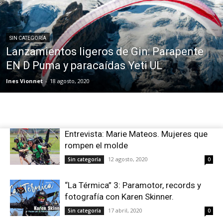
SIN CATEGORÍA
Lanzamientos ligeros de Gin: Parapente
EN D Puma y paracaídas Yeti UL
Ines Vionnet
-
18 agosto, 2020
Entrevista: Marie Mateos. Mujeres que
rompen el molde
12 agosto, 2020
Sin categoría
0
“La Térmica” 3: Paramotor, records y
fotografía con Karen Skinner.
17 abril, 2020
Sin categoría
0