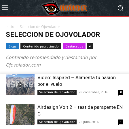
Inicio
Seleccion de Ojovolador
SELECCION DE OJOVOLADOR
Blogs
Contenido patrocinado
Destacados
Contenido recomendado y destacado por
Ojovolador.com
Video: Inspired – Alimenta tu pasión
por el vuelo
28 diciembre, 2016
Seleccion de Ojovolador
0
Airdesign Volt 2 – test de parapente EN
C
22 julio, 2016
Seleccion de Ojovolador
1