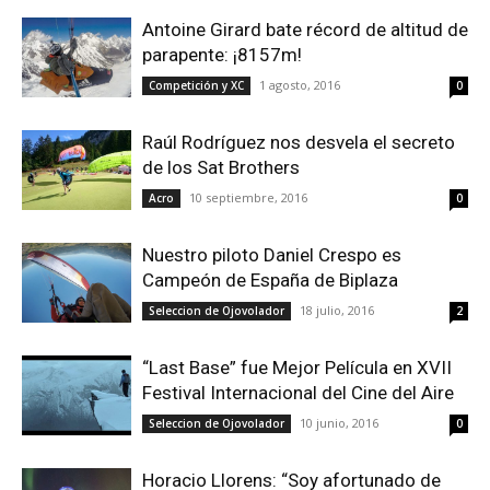
Antoine Girard bate récord de altitud de
parapente: ¡8157m!
1 agosto, 2016
Competición y XC
0
Raúl Rodríguez nos desvela el secreto
de los Sat Brothers
10 septiembre, 2016
Acro
0
Nuestro piloto Daniel Crespo es
Campeón de España de Biplaza
18 julio, 2016
Seleccion de Ojovolador
2
“Last Base” fue Mejor Película en XVII
Festival Internacional del Cine del Aire
10 junio, 2016
Seleccion de Ojovolador
0
Horacio Llorens: “Soy afortunado de