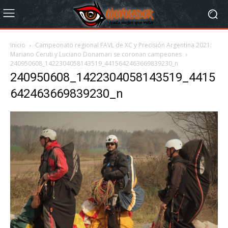
Inicio
Campeonato regional FAVL de XC y Precisión Argentina 2021:
Mariano Ceruti y Luciano Donamari se coronan campeones
240950608_1422304058143519_4415642463669839230_n
240950608_1422304058143519_4415
642463669839230_n