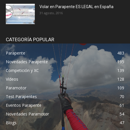
Volar en Parapente ES LEGAL en España
31 agosto, 2016
CATEGORÍA POPULAR
Parapente
483
Novedades Parapente
195
Competición y XC
139
Vídeos
128
Paramotor
109
Test Parapentes
70
Eventos Parapente
61
Novedades Paramotor
54
Blogs
47