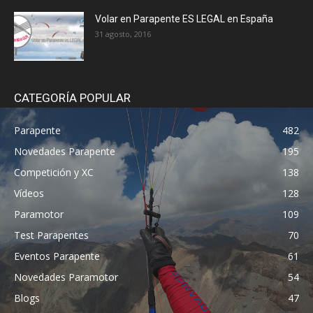
Volar en Parapente ES LEGAL en España
31 agosto, 2016
CATEGORÍA POPULAR
Parapente
482
Novedades Parapente
195
Competición y XC
138
Vídeos
128
Paramotor
109
Test Parapentes
70
Eventos Parapente
61
Novedades Paramotor
54
Blogs
47