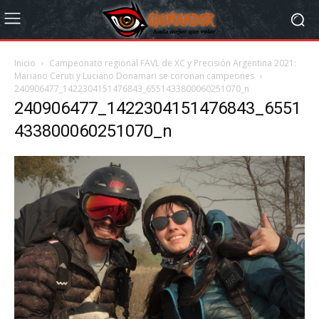
Inicio
Campeonato regional FAVL de XC y Precisión Argentina 2021:
Mariano Ceruti y Luciano Donamari se coronan campeones
240906477_1422304151476843_6551433800060251070_n
240906477_1422304151476843_6551
433800060251070_n