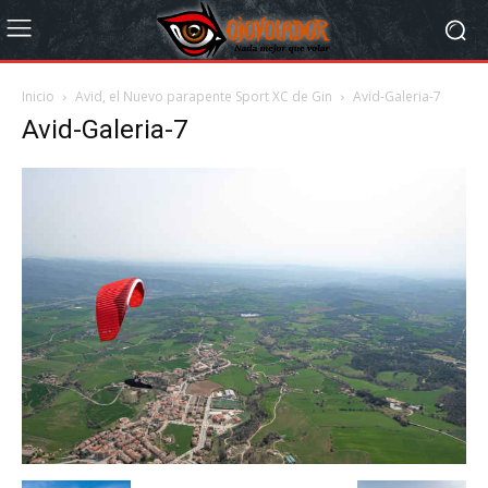
Inicio
Avid, el Nuevo parapente Sport XC de Gin
Avid-Galeria-7
Avid-Galeria-7