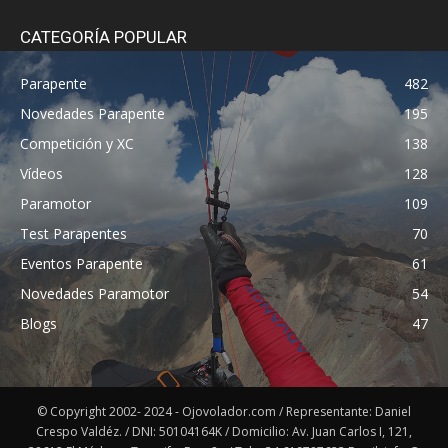
CATEGORÍA POPULAR
Parapente
482
Novedades Parapente
195
Competición y XC
138
Vídeos
128
Paramotor
109
Test Parapentes
70
Eventos Parapente
61
Novedades Paramotor
54
Blogs
47
© Copyright 2002- 2024 - Ojovolador.com / Representante: Daniel
Crespo Valdéz. / DNI: 50104164K / Domicilio: Av. Juan Carlos I, 121,