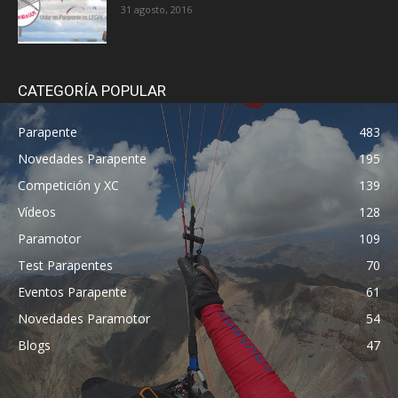
31 agosto, 2016
CATEGORÍA POPULAR
Parapente
483
Novedades Parapente
195
Competición y XC
139
Vídeos
128
Paramotor
109
Test Parapentes
70
Eventos Parapente
61
Novedades Paramotor
54
Blogs
47