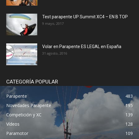
Test parapente UP Summit XC4 – EN B TOP
9 mayo, 2017
Volar en Parapente ES LEGAL en España
31 agosto, 2016
CATEGORÍA POPULAR
Parapente
483
Novedades Parapente
195
Competición y XC
139
Vídeos
128
Paramotor
109