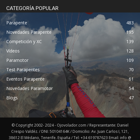
CATEGORÍA POPULAR
Parapente
483
Novedades Parapente
195
Competición y XC
139
Vídeos
128
Paramotor
109
Test Parapentes
70
Eventos Parapente
61
Novedades Paramotor
54
Blogs
47
© Copyright 2002- 2024 - Ojovolador.com / Representante: Daniel
Crespo Valdéz. / DNI: 50104164K / Domicilio: Av. Juan Carlos I, 121,
38612 El Médano, Tenerife. España / Tel: +34 619787623 Email: info @