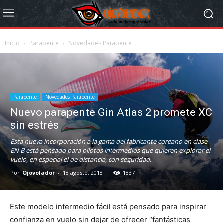
Inicio
Parapente
Novedades Parapente
Parapente
Novedades Parapente
Nuevo parapente Gin Atlas 2 promete XC
sin estrés
Esta nueva incorporación a la gama del fabricante coreano en clase
EN B está pensado para pilotos intermedios que quieren explorar el
vuelo, en especial el de distancia, con seguridad.
Por
Ojovolador
-
18 agosto, 2018
1837
Este modelo intermedio fácil está pensado para inspirar
confianza en vuelo sin dejar de ofrecer “fantásticas