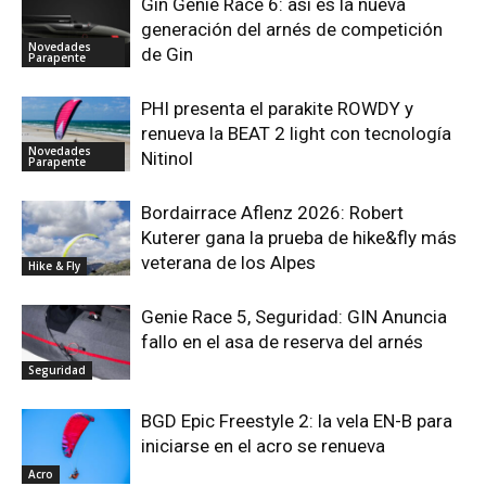
Gin Genie Race 6: así es la nueva
generación del arnés de competición
Novedades
de Gin
Parapente
PHI presenta el parakite ROWDY y
renueva la BEAT 2 light con tecnología
Novedades
Nitinol
Parapente
Bordairrace Aflenz 2026: Robert
Kuterer gana la prueba de hike&fly más
veterana de los Alpes
Hike & Fly
Genie Race 5, Seguridad: GIN Anuncia
fallo en el asa de reserva del arnés
Seguridad
BGD Epic Freestyle 2: la vela EN-B para
iniciarse en el acro se renueva
Acro