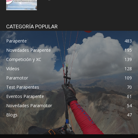
CATEGORÍA POPULAR
Parapente
483
Novedades Parapente
195
Competición y XC
139
Vídeos
128
Paramotor
109
Test Parapentes
70
Eventos Parapente
61
Novedades Paramotor
54
Blogs
47