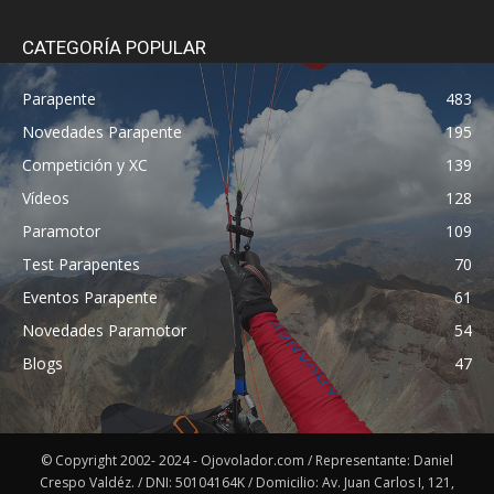
CATEGORÍA POPULAR
Parapente
483
Novedades Parapente
195
Competición y XC
139
Vídeos
128
Paramotor
109
Test Parapentes
70
Eventos Parapente
61
Novedades Paramotor
54
Blogs
47
© Copyright 2002- 2024 - Ojovolador.com / Representante: Daniel
Crespo Valdéz. / DNI: 50104164K / Domicilio: Av. Juan Carlos I, 121,