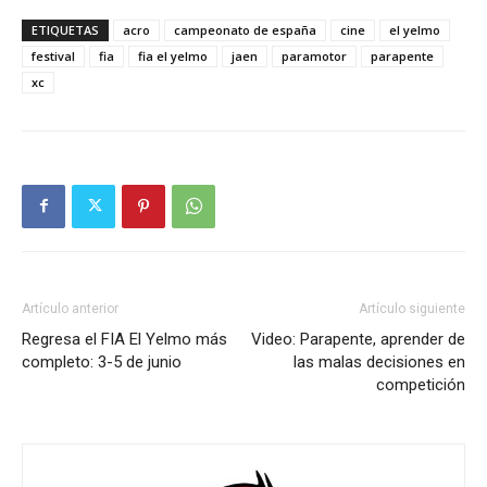
ETIQUETAS
acro
campeonato de españa
cine
el yelmo
festival
fia
fia el yelmo
jaen
paramotor
parapente
xc
Artículo anterior
Artículo siguiente
Regresa el FIA El Yelmo más
Video: Parapente, aprender de
completo: 3-5 de junio
las malas decisiones en
competición