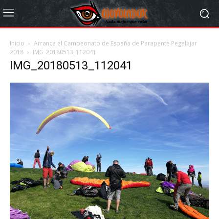
Inicio
Arranca el Campeonato de España de Parapente Pegalajar
2018
IMG_20180513_112041
IMG_20180513_112041