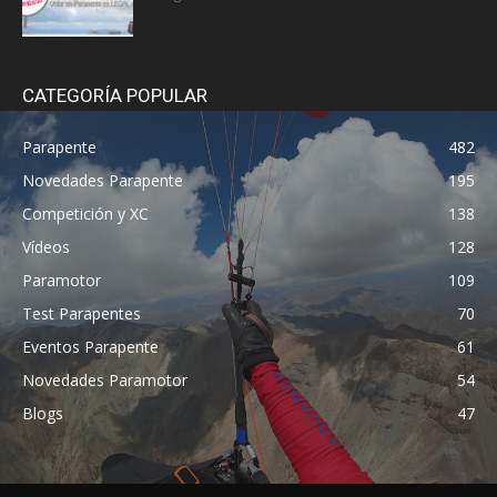
CATEGORÍA POPULAR
Parapente
482
Novedades Parapente
195
Competición y XC
138
Vídeos
128
Paramotor
109
Test Parapentes
70
Eventos Parapente
61
Novedades Paramotor
54
Blogs
47