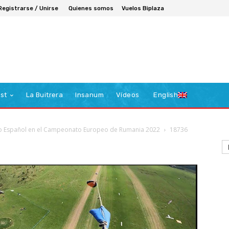
Registrarse / Unirse
Quienes somos
Vuelos Biplaza
st
La Buitrera
Insanum
Vídeos
English
po Español en el Campeonato Europeo de Rumania 2022
18736