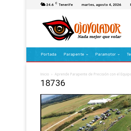
C
24.6
Tenerife
martes, agosto 4, 2026
Portada
Parapente
Paramotor
Te
Inicio
Aprende Parapente de Precisión con el Equi
18736