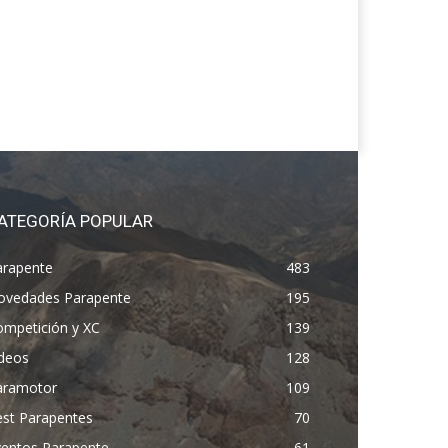
ATEGORÍA POPULAR
arapente
483
ovedades Parapente
195
ompetición y XC
139
ídeos
128
aramotor
109
est Parapentes
70
ventos Parapente
61