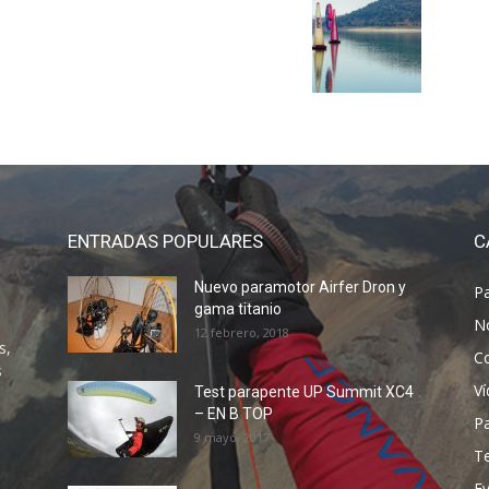
ENTRADAS POPULARES
C
Nuevo paramotor Airfer Dron y
P
gama titanio
N
12 febrero, 2018
s,
C
s
V
Test parapente UP Summit XC4
– EN B TOP
P
9 mayo, 2017
T
E