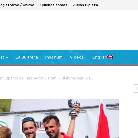
egistrarse / Unirse
Quienes somos
Vuelos Biplaza
st
La Buitrera
Insanum
Vídeos
English
pen Español de Paramotor Slalom
slalomopen19_03