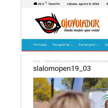
C
25.6
Tenerife
sábado, agosto 8, 2026
R
Portada
Parapente
Paramotor
Te
Inicio
Alex Mateos y Vicente Palmero triunfan en O
slalomopen19_03