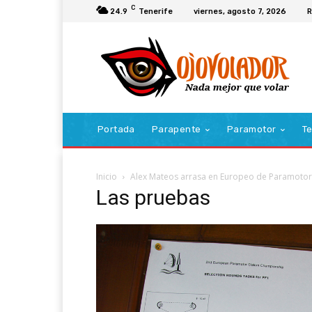
C
24.9
Tenerife
viernes, agosto 7, 2026
R
Portada
Parapente
Paramotor
Te
Inicio
Alex Mateos arrasa en Europeo de Paramotor
Las pruebas