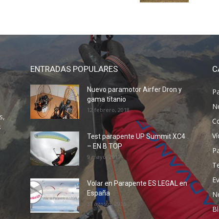
ENTRADAS POPULARES
C
Nuevo paramotor Airfer Dron y
P
gama titanio
N
12 febrero, 2018
s,
C
s
V
Test parapente UP Summit XC4
– EN B TOP
P
9 mayo, 2017
T
E
Volar en Parapente ES LEGAL en
España
N
31 agosto, 2016
B