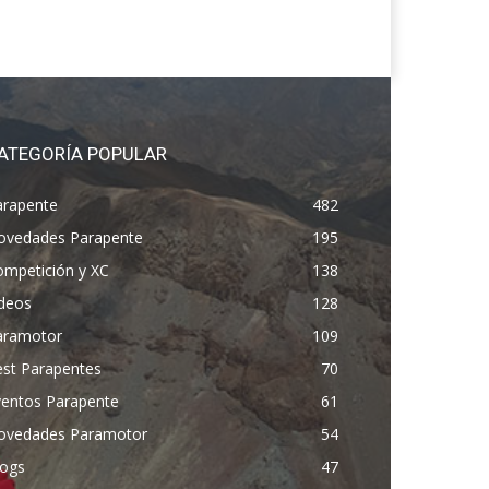
ATEGORÍA POPULAR
arapente
482
ovedades Parapente
195
ompetición y XC
138
ídeos
128
aramotor
109
est Parapentes
70
ventos Parapente
61
ovedades Paramotor
54
logs
47