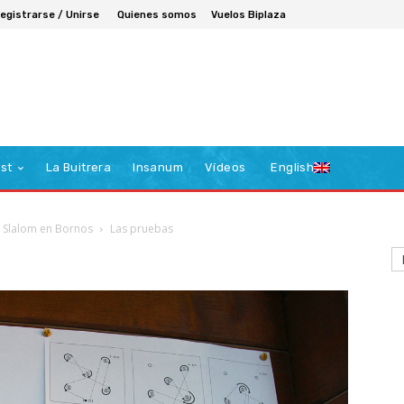
egistrarse / Unirse
Quienes somos
Vuelos Biplaza
st
La Buitrera
Insanum
Vídeos
English
 Slalom en Bornos
Las pruebas