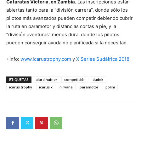
Cataratas Victoria, en Zambia.
Las inscripciones están
abiertas tanto para la “división carrera”, donde sólo los
pilotos más avanzados pueden competir debiendo cubrir
la ruta en paramotor y distancias cortas a pie, y la
“división aventuras” menos dura, donde los pilotos
pueden conseguir ayuda no planificada si la necesitan.
+Info:
www.icarustrophy.com
y
X Series Sudáfrica 2018
ETIQUETAS
alard hufner
competición
dudek
icarus trophy
icarus x
nirvana
paramotor
polini