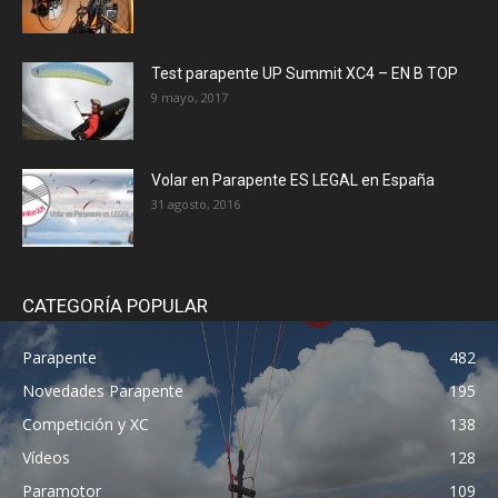
Test parapente UP Summit XC4 – EN B TOP
9 mayo, 2017
Volar en Parapente ES LEGAL en España
31 agosto, 2016
CATEGORÍA POPULAR
Parapente
482
Novedades Parapente
195
Competición y XC
138
Vídeos
128
Paramotor
109