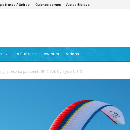
gistrarse / Unirse
Quienes somos
Vuelos Biplaza
st
La Buitrera
Insanum
Vídeos
sign presenta parapente EN C Volt 3 y ligero SuSi 3