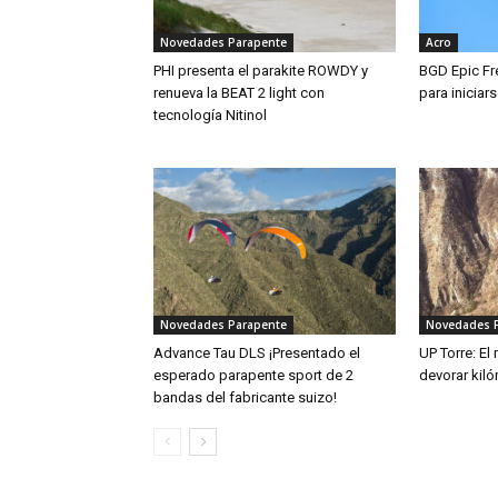
Novedades Parapente
Acro
PHI presenta el parakite ROWDY y
BGD Epic Fre
renueva la BEAT 2 light con
para iniciar
tecnología Nitinol
Novedades Parapente
Novedades 
Advance Tau DLS ¡Presentado el
UP Torre: El
esperado parapente sport de 2
devorar kiló
bandas del fabricante suizo!