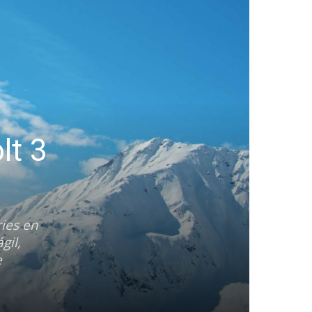
lt 3
ies en
gil,
e