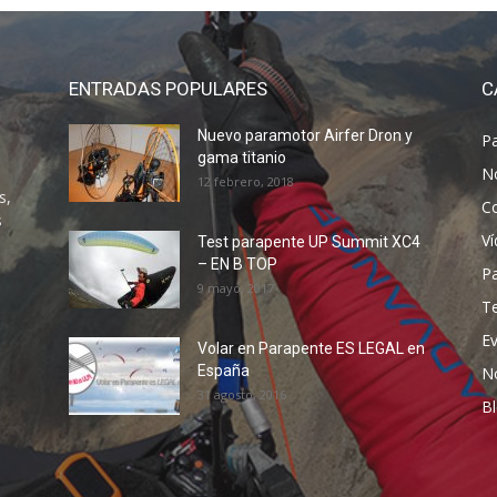
ENTRADAS POPULARES
C
Nuevo paramotor Airfer Dron y
P
gama titanio
N
12 febrero, 2018
s,
C
s
V
Test parapente UP Summit XC4
– EN B TOP
P
9 mayo, 2017
T
E
Volar en Parapente ES LEGAL en
España
N
31 agosto, 2016
B