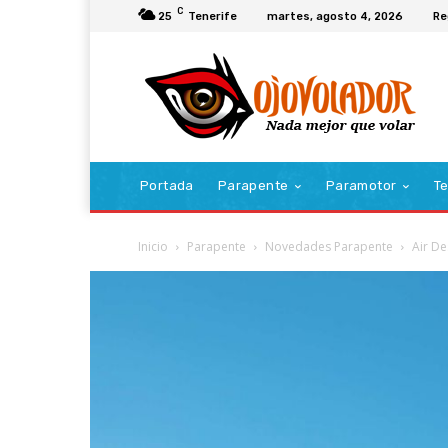
C
25
Tenerife
martes, agosto 4, 2026
Re
Portada
Parapente
Paramotor
Te
Inicio
Parapente
Novedades Parapente
Air De