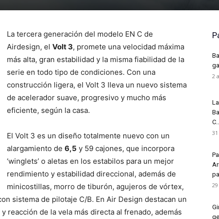
La tercera generación del modelo EN C de
P
Airdesign, el
Volt 3
, promete una velocidad máxima
Ba
más alta, gran estabilidad y la misma fiabilidad de la
ga
serie en todo tipo de condiciones. Con una
2 
construcción ligera, el Volt 3 lleva un nuevo sistema
de acelerador suave, progresivo y mucho más
La
eficiente, según la casa.
Ba
C..
31
El Volt 3 es un diseño totalmente nuevo con un
alargamiento de
6,5
y 59 cajones, que incorpora
Pa
‘winglets’ o aletas en los estabilos para un mejor
Ar
rendimiento y estabilidad direccional, además de
pa
29
minicostillas, morro de tiburón, agujeros de vórtex,
 con sistema de pilotaje C/B. En Air Design destacan un
Gi
 y reacción de la vela más directa al frenado, además
ge