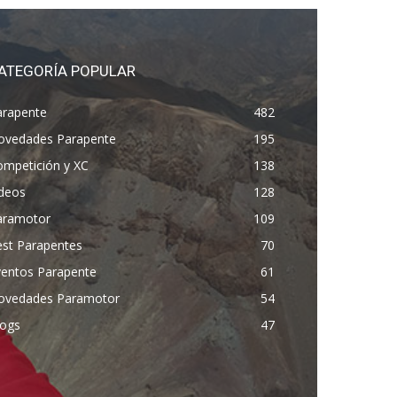
ATEGORÍA POPULAR
arapente
482
ovedades Parapente
195
ompetición y XC
138
ídeos
128
aramotor
109
est Parapentes
70
ventos Parapente
61
ovedades Paramotor
54
logs
47