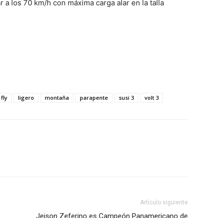
 a los 70 km/h con máxima carga alar en la talla
fly
ligero
montaña
parapente
susi 3
volt 3
Artículo siguiente
Jeison Zeferino es Campeón Panamericano de