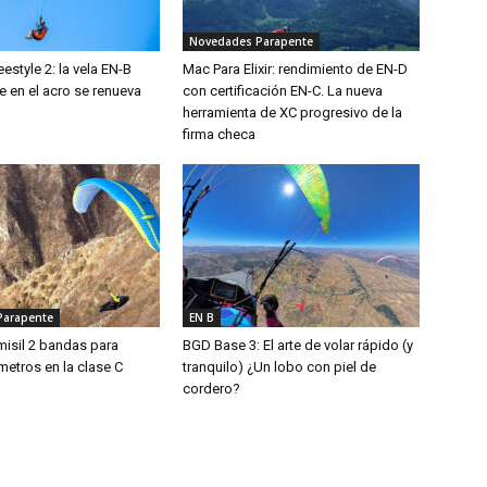
Novedades Parapente
estyle 2: la vela EN-B
Mac Para Elixir: rendimiento de EN-D
se en el acro se renueva
con certificación EN-C. La nueva
herramienta de XC progresivo de la
firma checa
Parapente
EN B
 misil 2 bandas para
BGD Base 3: El arte de volar rápido (y
metros en la clase C
tranquilo) ¿Un lobo con piel de
cordero?