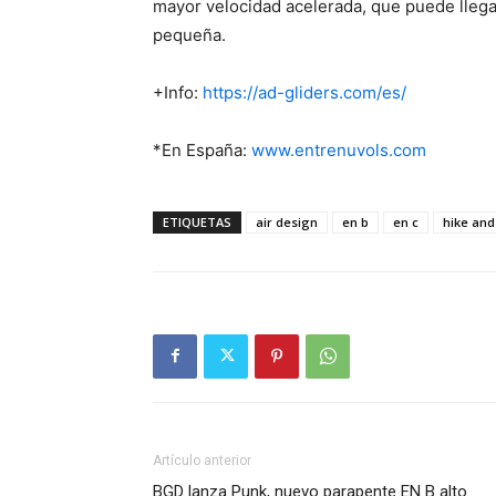
mayor velocidad acelerada, que puede llegar
pequeña.
+Info:
https://ad-gliders.com/es/
*En España:
www.entrenuvols.com
ETIQUETAS
air design
en b
en c
hike and 
Artículo anterior
BGD lanza Punk, nuevo parapente EN B alto