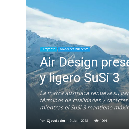
Parapente
Novedades Parapente
Air Design pres
y ligero SuSi 3
La marca austriaca renueva su ga
términos de cualidades y carácter. 
mientras el SuSi 3 mantiene máxim
Por
Ojovolador
-
9 abril, 2018
1704