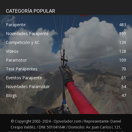
CATEGORÍA POPULAR
Parapente
483
Novedades Parapente
195
Competición y XC
139
Vídeos
128
Paramotor
109
Test Parapentes
70
Eventos Parapente
61
Novedades Paramotor
54
Blogs
47
© Copyright 2002- 2024 - Ojovolador.com / Representante: Daniel
Crespo Valdéz. / DNI: 50104164K / Domicilio: Av. Juan Carlos I, 121,