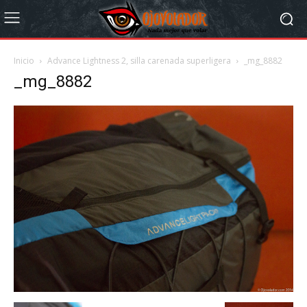
Inicio
Advance Lightness 2, silla carenada superligera
_mg_8882
_mg_8882