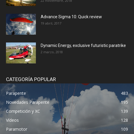
22 noviembre, 2018
Advance Sigma 10: Quick review
19 abril, 2017
Dynamic Energy, exclusive futuristic paratrike
2 marzo, 2018
CATEGORÍA POPULAR
Parapente
483
Novedades Parapente
195
Competición y XC
139
Vídeos
128
Paramotor
109