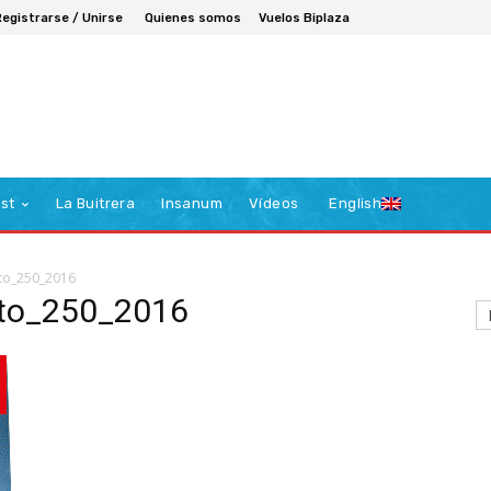
Registrarse / Unirse
Quienes somos
Vuelos Biplaza
st
La Buitrera
Insanum
Vídeos
English
to_250_2016
to_250_2016