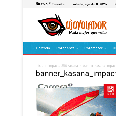
C
26.6
Tenerife
sábado, agosto 8, 2026
Portada
Parapente
Paramotor
Te
Inicio
Impacto 250 kasana
banner_kasana_impac
banner_kasana_impac