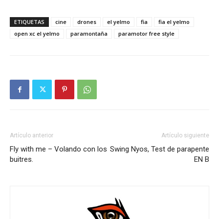
dó
vi
ETIQUETAS
cine
drones
el yelmo
fia
fia el yelmo
no
open xc el yelmo
paramontaña
paramotor free style
Re
do
Artículo anterior
Artículo siguiente
Fly with me – Volando con los
Swing Nyos, Test de parapente
buitres.
EN B