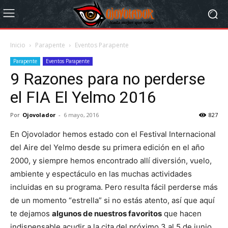
Inicio
Parapente
Eventos Parapente
Parapente
Eventos Parapente
9 Razones para no perderse
el FIA El Yelmo 2016
Por
Ojovolador
-
6 mayo, 2016
827
En Ojovolador hemos estado con el Festival Internacional
del Aire del Yelmo desde su primera edición en el año
2000, y siempre hemos encontrado allí diversión, vuelo,
ambiente y espectáculo en las muchas actividades
incluidas en su programa. Pero resulta fácil perderse más
de un momento “estrella” si no estás atento, así que aquí
te dejamos
algunos de nuestros favoritos
que hacen
indispensable acudir a la cita del próximo 3 al 5 de junio