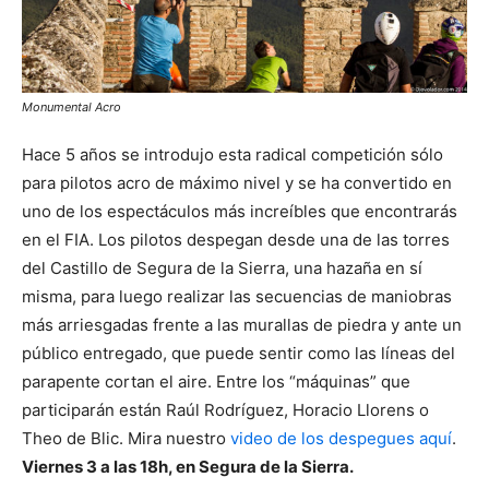
Car
Monumental Acro
No
Hace 5 años se introdujo esta radical competición sólo
en
para pilotos acro de máximo nivel y se ha convertido en
ra
uno de los espectáculos más increíbles que encontrarás
de
en el FIA. Los pilotos despegan desde una de las torres
re
del Castillo de Segura de la Sierra, una hazaña en sí
po
misma, para luego realizar las secuencias de maniobras
pa
más arriesgadas frente a las murallas de piedra y ante un
ll
público entregado, que puede sentir como las líneas del
dr
parapente cortan el aire. Entre los “máquinas” que
5 
participarán están Raúl Rodríguez, Horacio Llorens o
il
Theo de Blic. Mira nuestro
video de los despegues aquí
.
do
Viernes 3 a las 18h, en Segura de la Sierra.
ll