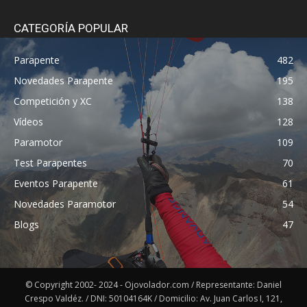
CATEGORÍA POPULAR
Parapente
482
Novedades Parapente
195
Competición y XC
138
Vídeos
128
Paramotor
109
Test Parapentes
70
Eventos Parapente
61
Novedades Paramotor
54
Blogs
47
© Copyright 2002- 2024 - Ojovolador.com / Representante: Daniel
Crespo Valdéz. / DNI: 50104164K / Domicilio: Av. Juan Carlos I, 121,