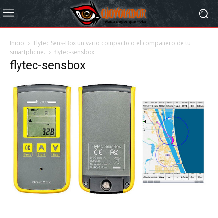
Inicio
Flytec Sens-Box un vario compacto o el compañero de tu
smartphone.
flytec-sensbox
flytec-sensbox