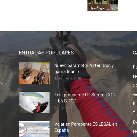
ENTRADAS POPULARES
C
Nuevo paramotor Airfer Dron y
P
gama titanio
N
12 febrero, 2018
s,
C
s
V
Test parapente UP Summit XC4
– EN B TOP
P
9 mayo, 2017
T
E
Volar en Parapente ES LEGAL en
España
N
31 agosto, 2016