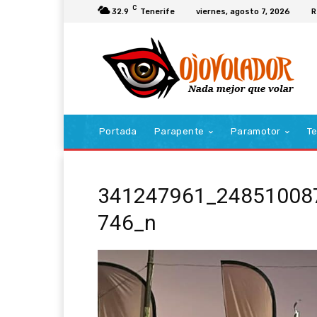
C
32.9
Tenerife
viernes, agosto 7, 2026
R
Portada
Parapente
Paramotor
Te
341247961_24851008
746_n