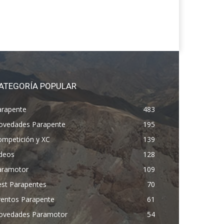
ATEGORÍA POPULAR
arapente
483
ovedades Parapente
195
ompetición y XC
139
ídeos
128
aramotor
109
est Parapentes
70
ventos Parapente
61
ovedades Paramotor
54