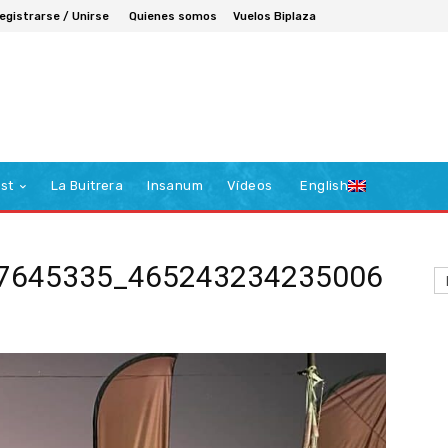
egistrarse / Unirse
Quienes somos
Vuelos Biplaza
st
La Buitrera
Insanum
Vídeos
English
7645335_465243234235006