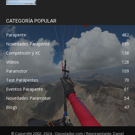
CATEGORÍA POPULAR
Parapente
482
Novedades Parapente
195
Competición y XC
138
Vídeos
128
Paramotor
109
Test Parapentes
70
Eventos Parapente
61
Novedades Paramotor
54
Blogs
47
© Copyright 2002- 2024 - Ojovolador.com / Representante: Daniel