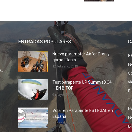
ENTRADAS POPULARES
C
Nuevo paramotor Airfer Dron y
P
gama titanio
N
12 febrero, 2018
s,
C
s
V
Test parapente UP Summit XC4
– EN B TOP
P
9 mayo, 2017
T
E
Volar en Parapente ES LEGAL en
España
N
31 agosto, 2016
B