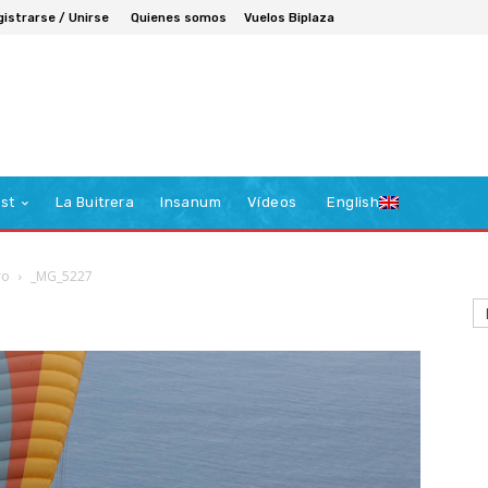
gistrarse / Unirse
Quienes somos
Vuelos Biplaza
st
La Buitrera
Insanum
Vídeos
English
ro
_MG_5227