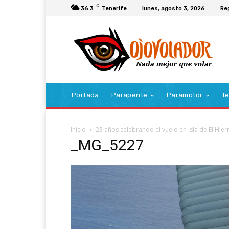
C
36.3
Tenerife
lunes, agosto 3, 2026
Re
Portada
Parapente
Paramotor
Te
Inicio
23 años celebrando el vuelo en isla de El Hier
_MG_5227