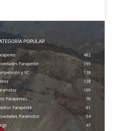
ATEGORÍA POPULAR
arapente
482
ovedades Parapente
195
ompetición y XC
138
ídeos
128
aramotor
109
est Parapentes
70
ventos Parapente
61
ovedades Paramotor
54
logs
47