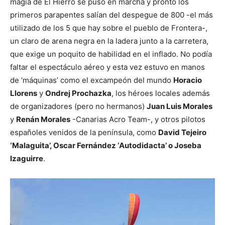
magia de El Hierro se puso en marcha y pronto los
primeros parapentes salían del despegue de 800 -el más
utilizado de los 5 que hay sobre el pueblo de Frontera-,
un claro de arena negra en la ladera junto a la carretera,
que exige un poquito de habilidad en el inflado. No podía
faltar el espectáculo aéreo y esta vez estuvo en manos
de ‘máquinas’ como el excampeón del mundo
Horacio
Llorens
y
Ondrej Prochazka
, los héroes locales además
de organizadores (pero no hermanos)
Juan Luis Morales
y
Renán Morales
-Canarias Acro Team-, y otros pilotos
españoles venidos de la península, como
David Tejeiro
‘Malaguita’, Oscar Fernández ‘Autodidacta’ o Joseba
Izaguirre
.