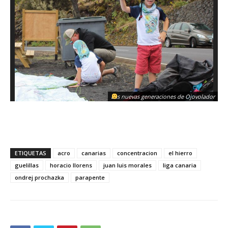
Las nuevas generaciones de Ojovolador
ETIQUETAS
acro
canarias
concentracion
el hierro
guelillas
horacio llorens
juan luis morales
liga canaria
ondrej prochazka
parapente