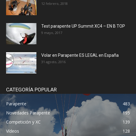
12 febrero, 2018
Test parapente UP Summit XC4 – EN B TOP
9 mayo, 2017
Volar en Parapente ES LEGAL en España
31 agosto, 2016
CATEGORÍA POPULAR
Parapente
483
Novedades Parapente
195
Competición y XC
139
Vídeos
128