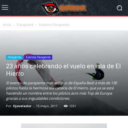
Inicio
Parapente
Eventos Parapente
Parapente
Eventos Parapente
23 años celebrando el vuelo en isla de El
Hierro
El evento de parapente más antiguo de España llevó a más de 130
pilotos hasta la hermosa isla canaria de El Hierro, que ya se está
haciendo un nombre entre los pilotos acro más Top de Europa
gracias a sus inigualables condiciones.
Por
Ojovolador
-
15 mayo, 2017
1331